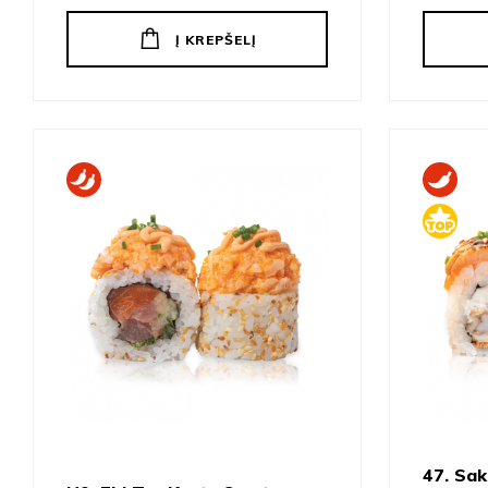
Į KREPŠELĮ
47. Sak