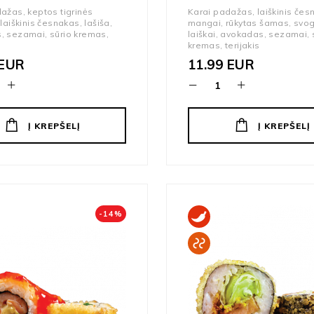
ažas, keptos tigrinės
Karai padažas, laiškinis čes
laiškinis česnakas, lašiša,
mangai, rūkytas šamas, svo
, sezamai, sūrio kremas,
laiškai, avokadas, sezamai, 
kremas, terijakis
EUR
11.99
EUR
Į KREPŠELĮ
Į KREPŠELĮ
-
14
%