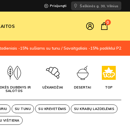
Prisijungti
Šeškinės g. 30, Vilnius
0
AITOS
tadieniais -15% sušiams su tunu / Savaitgaliais -15% padėklui P2
OKĖS DUBENYS IR
UŽKANDŽIAI
DESERTAI
TOP
SALOTOS
URIU
SU TUNU
SU KREVETĖMIS
SU KRABŲ LAZDELĖMIS
U VIŠTIENA