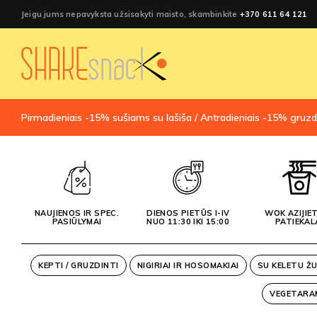
Jeigu jums nepavyksta užsisakyti maisto, skambinkite
+370 611 64 121
Pirmadieniais -15% sušiams su lašiša / Antradieniais -15% gruzd
NAUJIENOS IR SPEC.
DIENOS PIETŪS I-IV
WOK AZIJIET
PASIŪLYMAI
NUO 11:30 IKI 15:00
PATIEKAL
KEPTI / GRUZDINTI
NIGIRIAI IR HOSOMAKIAI
SU KELETU Ž
VEGETARA