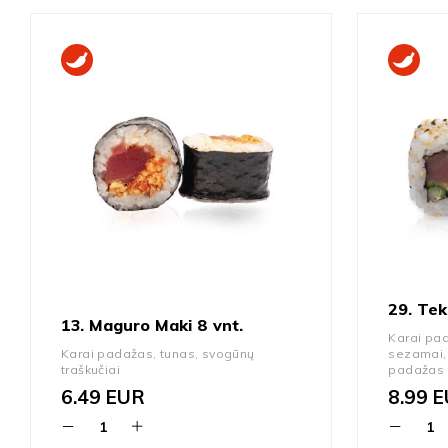
29. Tek
13. Maguro Maki 8 vnt.
Karai pad
Karai padažas, tunas, svogūnų
sezamai,
traškučiai
padažas
6.49
EUR
8.99
E