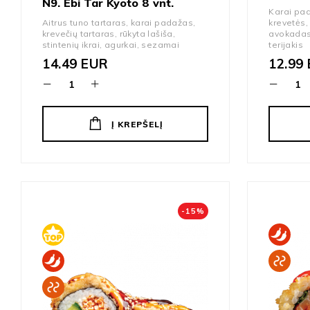
N9. Ebi Tar Kyoto 8 vnt.
Karai pad
Aitrus tuno tartaras, karai padažas,
krevetės, 
krevečių tartaras, rūkyta lašiša,
avokadas
stintenių ikrai, agurkai, sezamai
terijakis
14.49
EUR
12.99
Į KREPŠELĮ
-
15
%