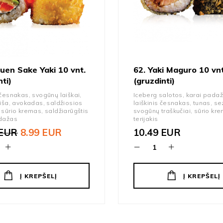
suen Sake Yaki 10 vnt.
62. Yaki Maguro 10 vnt
nti)
(gruzdinti)
 česnakas, svogūnų laiškai,
Iceberg salotos, karai padaž
šiša, avokadas, saldžiosios
laiškinis česnakas, tunas, s
 sūrio kremas, saldžiarūgštis
svogūnų traškučiai, sūrio kr
adažas
terijakis
EUR
8.99
EUR
10.49
EUR
al price was: 10.49 EUR.
t price is: 8.99 EUR.
Į KREPŠELĮ
Į KREPŠELĮ