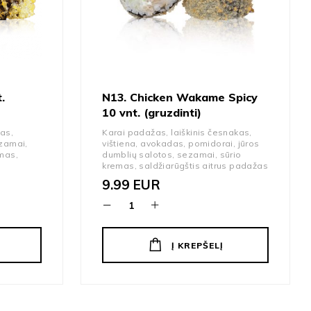
.
N13. Chicken Wakame Spicy
10 vnt. (gruzdinti)
as,
Karai padažas, laiškinis česnakas,
ezamai,
vištiena, avokadas, pomidorai, jūros
emas,
dumblių salotos, sezamai, sūrio
kremas, saldžiarūgštis aitrus padažas
9.99
EUR
Į KREPŠELĮ