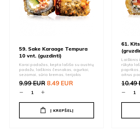
61. Kit
59. Sake Karaage Tempura
(gruzdi
10 vnt. (guzdinti)
Laiškinis
Karai padažas, kepta lašiša su austrių
rūkyta la
padažu, laiškinis česnakas, agurkai,
paprikos,
sezamai, sūrio kremas, terijakis
aitrus p
9.99
EUR
8.49
EUR
10.49
Original price was: 9.99 EUR.
Current price is: 8.49 EUR.
Origin
Curren
Į KREPŠELĮ