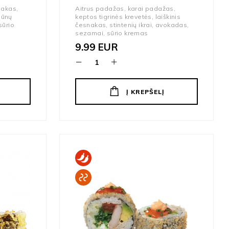
nakas,
Aitrus padažas, karai padažas,
gūnų
keptos tigrinės krevetės, laiškinis
sūrio
česnakas, stintenių ikrai, avokadas,
sezamai, sūrio kremas
9.99
EUR
Į KREPŠELĮ