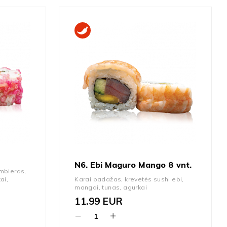
N6. Ebi Maguro Mango 8 vnt.
mbieras,
ai,
Karai padažas, krevetės sushi ebi,
mangai, tunas, agurkai
11.99
EUR