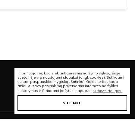
Informuojame, kad siekiant geresnių naršymo sąlygų, šioje
svetainėje yra naudojami slapukai (angl. cookies). Sutikdami
su tuo, paspauskite mygtuką „Sutinku“. Galėsite bet kada
atšaukti savo pasirinkimą pakeisdami interneto naršyklės
nustatymus ir ištrindami įrašytus slapukus.
Sužinoti daugiau
SUTINKU
© 2026 VISOS TEISĖS SAUGOMOS | SHAKESNACK