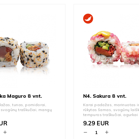
ka Maguro 8 vnt.
N4. Sakura 8 vnt.
ažas, tunas, pomidorai,
Karai padažas, marinuotas i
 svogūnų traškučiai, mangų
rūkytas šamas, svogūnų laišk
tempuros traškučiai, agurkai
UR
9.29
EUR