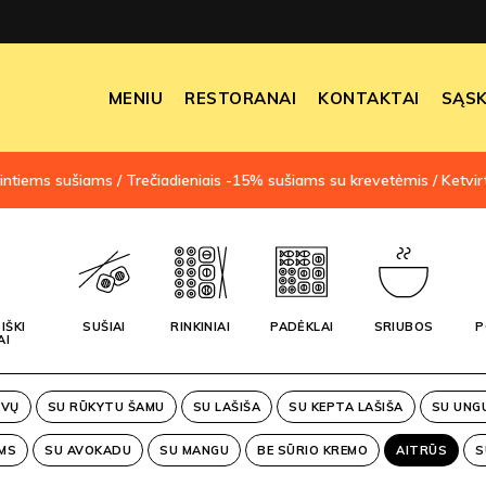
MENIU
RESTORANAI
KONTAKTAI
SĄSK
intiems sušiams / Trečiadieniais -15% sušiams su krevetėmis / Ketvir
IŠKI
SUŠIAI
RINKINIAI
PADĖKLAI
SRIUBOS
P
AI
UVŲ
SU RŪKYTU ŠAMU
SU LAŠIŠA
SU KEPTA LAŠIŠA
SU UNG
MS
SU AVOKADU
SU MANGU
BE SŪRIO KREMO
AITRŪS
S