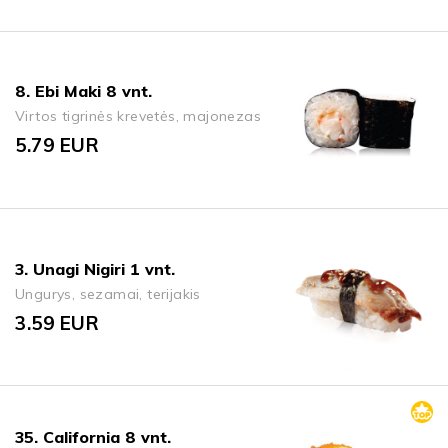
8. Ebi Maki 8 vnt.
Virtos tigrinės krevetės, majonezas
5.79
EUR
3. Unagi Nigiri 1 vnt.
Ungurys, sezamai, terijakis
3.59
EUR
35. California 8 vnt.