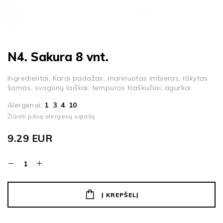
N4. Sakura 8 vnt.
Ingredientai: Karai padažas, marinuotas imbieras, rūkytas
šamas, svogūnų laiškai, tempuros traškučiai, agurkai
Alergenai:
1
,
3
,
4
,
10
Žiūrėti pilną alergenų sąrašą
9.29
EUR
Į KREPŠELĮ