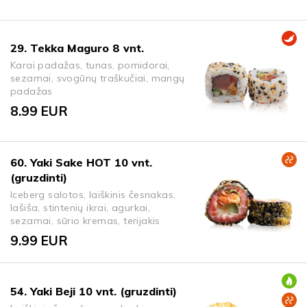
29. Tekka Maguro 8 vnt.
Karai padažas, tunas, pomidorai,
sezamai, svogūnų traškučiai, mangų
padažas
8.99
EUR
60. Yaki Sake HOT 10 vnt.
(gruzdinti)
Iceberg salotos, laiškinis česnakas,
lašiša, stintenių ikrai, agurkai,
sezamai, sūrio kremas, terijakis
9.99
EUR
54. Yaki Beji 10 vnt. (gruzdinti)