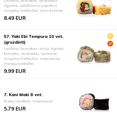
Laiškinis česnakas, avokadas,
agurkai, saldžiosios paprikos,
svogūnų traškučiai, sūrio kremas
8.49
EUR
57. Yaki Ebi Tempura 10 vnt.
(gruzdinti)
Laiškinis česnakas, virtos tigrinės
krevetės, avokadas, sezamai,
svogūnų traškučiai, majonezas,
mangų padažas
9.99
EUR
7. Kani Maki 8 vnt.
Krabų lazdelės, majonezas
5.79
EUR