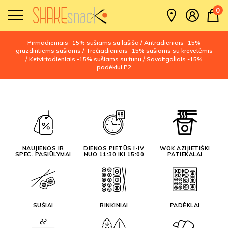
0
Pirmadieniais -15% sušiams su lašiša / Antradieniais -15%
gruzdintiems sušiams / Trečiadieniais -15% sušiams su krevetėmis
/ Ketvirtadieniais -15% sušiams su tunu / Savaitgaliais -15%
padėklui P2
NAUJIENOS IR
DIENOS PIETŪS I-IV
WOK AZIJIETIŠKI
SPEC. PASIŪLYMAI
NUO 11:30 IKI 15:00
PATIEKALAI
SUŠIAI
RINKINIAI
PADĖKLAI