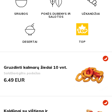
SRIUBOS
POKĖS DUBENYS IR
UŽKANDŽIAI
SALOTOS
DESERTAI
TOP
Gruzdinti kalmarų žiedai 10 vnt.
Saldžiarūgštis padažas
6.49
EUR
Koldūnai su vištiena ir