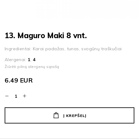
13. Maguro Maki 8 vnt.
Ingredientai: Karai padažas, tunas, svogūnų traškučiai
Alergenai:
1
,
4
Žiūrėti pilną alergenų sąrašą
6.49
EUR
Į KREPŠELĮ