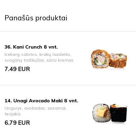
Panašūs produktai
36. Kani Crunch 8 vnt.
Iceberg salotos, krabų lazdelės,
svogūnų traškučiai, sūrio kremas
7.49
EUR
14. Unagi Avocado Maki 8 vnt.
Ungurys, avokadas, sezamai,
terijakis
6.79
EUR