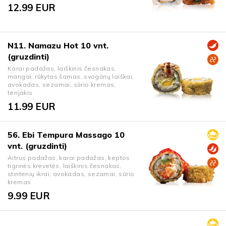
12.99
EUR
N11. Namazu Hot 10 vnt.
(gruzdinti)
Karai padažas, laiškinis česnakas,
mangai, rūkytas šamas, svogūnų laiškai,
avokadas, sezamai, sūrio kremas,
terijakis
11.99
EUR
56. Ebi Tempura Massago 10
vnt. (gruzdinti)
Aitrus padažas, karai padažas, keptos
tigrinės krevetės, laiškinis česnakas,
stintenių ikrai, avokadas, sezamai, sūrio
kremas
9.99
EUR