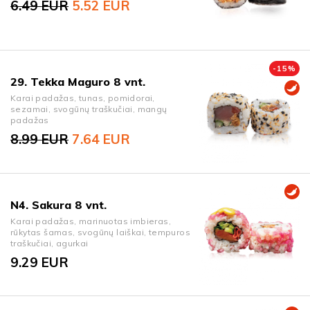
6.49
EUR
5.52
EUR
Original price was: 6.49 EUR.
Current price is: 5.52 EUR.
-
15
%
29. Tekka Maguro 8 vnt.
Karai padažas, tunas, pomidorai,
sezamai, svogūnų traškučiai, mangų
padažas
8.99
EUR
7.64
EUR
Original price was: 8.99 EUR.
Current price is: 7.64 EUR.
N4. Sakura 8 vnt.
Karai padažas, marinuotas imbieras,
rūkytas šamas, svogūnų laiškai, tempuros
traškučiai, agurkai
9.29
EUR