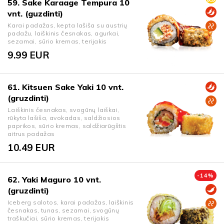
59. Sake Karaage Tempura 10
vnt. (guzdinti)
Karai padažas, kepta lašiša su austrių
padažu, laiškinis česnakas, agurkai,
sezamai, sūrio kremas, terijakis
9.99
EUR
61. Kitsuen Sake Yaki 10 vnt.
(gruzdinti)
Laiškinis česnakas, svogūnų laiškai,
rūkyta lašiša, avokadas, saldžiosios
paprikos, sūrio kremas, saldžiarūgštis
aitrus padažas
10.49
EUR
-
14
%
62. Yaki Maguro 10 vnt.
(gruzdinti)
Iceberg salotos, karai padažas, laiškinis
česnakas, tunas, sezamai, svogūnų
traškučiai, sūrio kremas, terijakis