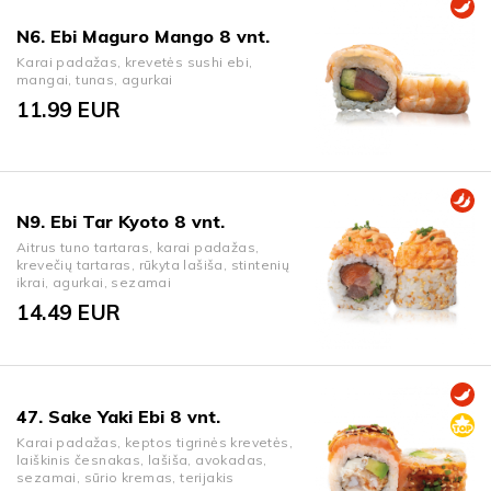
N6. Ebi Maguro Mango 8 vnt.
Karai padažas, krevetės sushi ebi,
mangai, tunas, agurkai
11.99
EUR
N9. Ebi Tar Kyoto 8 vnt.
Aitrus tuno tartaras, karai padažas,
krevečių tartaras, rūkyta lašiša, stintenių
ikrai, agurkai, sezamai
14.49
EUR
47. Sake Yaki Ebi 8 vnt.
Karai padažas, keptos tigrinės krevetės,
laiškinis česnakas, lašiša, avokadas,
sezamai, sūrio kremas, terijakis