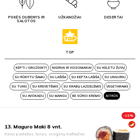
POKĖS DUBENYS IR
UŽKANDŽIAI
DESERTAI
SALOTOS
TOP
KEPTI / GRUZDINTI
NIGIRIAI IR HOSOMAKIAI
SU KELETU ŽUVŲ
SU RŪKYTU ŠAMU
SU LAŠIŠA
SU KEPTA LAŠIŠA
SU UNGURIU
SU TUNU
SU KREVETĖMIS
SU KRABŲ LAZDELĖMIS
VEGETARAMS
SU AVOKADU
SU MANGU
BE SŪRIO KREMO
AITRŪS
-
15
%
13. Maguro Maki 8 vnt.
Karai padažas, tunas, svogūnų traškučiai