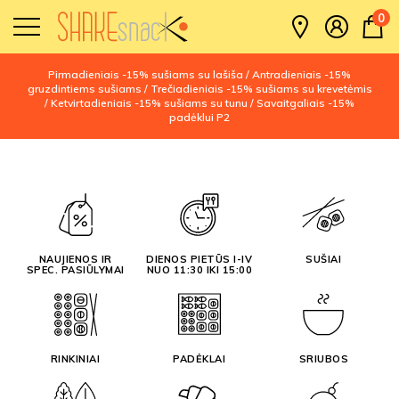
0
Pirmadieniais -15% sušiams su lašiša / Antradieniais -15%
gruzdintiems sušiams / Trečiadieniais -15% sušiams su krevetėmis
/ Ketvirtadieniais -15% sušiams su tunu / Savaitgaliais -15%
padėklui P2
NAUJIENOS IR
DIENOS PIETŪS I-IV
SUŠIAI
SPEC. PASIŪLYMAI
NUO 11:30 IKI 15:00
RINKINIAI
PADĖKLAI
SRIUBOS