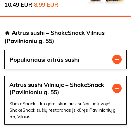
10.49
EUR
8.99
EUR
Original price was: 10.49 EUR.
Current price is: 8.99 EUR.
🔥 Aitrūs sushi – ShakeSnack Vilnius
(Pavilnionių g. 55)
Populiariausi aitrūs sushi
Aitrūs sushi Vilniuje – ShakeSnack
(Pavilnionių g. 55)
ShakeSnack – ko gero, skaniausi sušiai Lietuvoje!
ShakeSnack sušių restoranas įsikūręs
Pavilnionių g.
55, Vilnius.