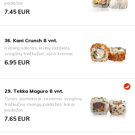
padažas
7.45
EUR
36. Kani Crunch 8 vnt.
Iceberg salotos, krabų lazdelės,
svogūnų traškučiai, sūrio kremas
6.95
EUR
29. Tekka Maguro 8 vnt.
Tunas, pomidorai, sezamai, svogūnų
traškučiai, mangų padažas, karai
padažas
7.65
EUR