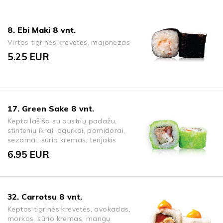
8. Ebi Maki 8 vnt.
Virtos tigrinės krevetės, majonezas
5.25
EUR
17. Green Sake 8 vnt.
Kepta lašiša su austrių padažu,
stintenių ikrai, agurkai, pomidorai,
sezamai, sūrio kremas, terijakis
6.95
EUR
32. Carrotsu 8 vnt.
Keptos tigrinės krevetės, avokadas,
morkos, sūrio kremas, mangų