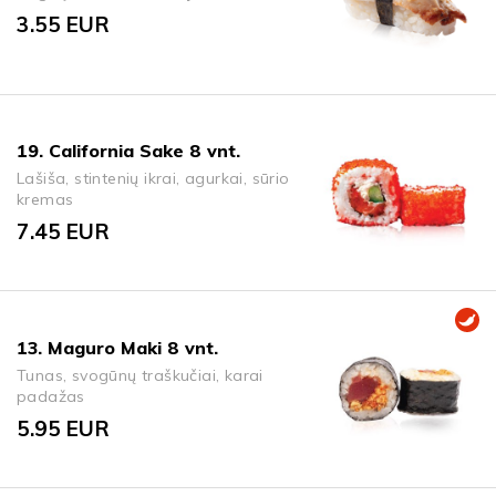
3.55
EUR
19. California Sake 8 vnt.
Lašiša, stintenių ikrai, agurkai, sūrio
kremas
7.45
EUR
13. Maguro Maki 8 vnt.
Tunas, svogūnų traškučiai, karai
padažas
5.95
EUR