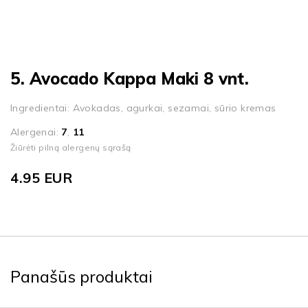
5. Avocado Kappa Maki 8 vnt.
Ingredientai: Avokadas, agurkai, sezamai, sūrio kremas
Alergenai:
7
,
11
Žiūrėti pilną alergenų sąrašą
4.95
EUR
Panašūs produktai