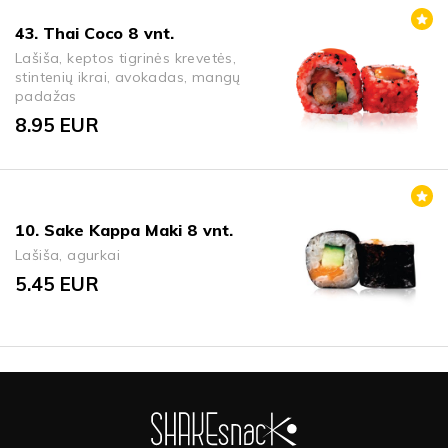
43. Thai Coco 8 vnt.
Lašiša, keptos tigrinės krevetės,
stintenių ikrai, avokadas, mangų
padažas
8.95
EUR
10. Sake Kappa Maki 8 vnt.
Lašiša, agurkai
5.45
EUR