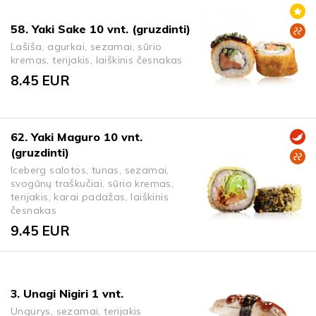
58. Yaki Sake 10 vnt. (gruzdinti)
Lašiša, agurkai, sezamai, sūrio
kremas, terijakis, laiškinis česnakas
8.45
EUR
62. Yaki Maguro 10 vnt.
(gruzdinti)
Iceberg salotos, tunas, sezamai,
svogūnų traškučiai, sūrio kremas,
terijakis, karai padažas, laiškinis
česnakas
9.45
EUR
3. Unagi Nigiri 1 vnt.
Ungurys, sezamai, terijakis