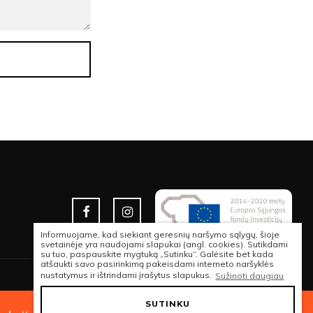
Informuojame, kad siekiant geresnių naršymo sąlygų, šioje
svetainėje yra naudojami slapukai (angl. cookies). Sutikdami
su tuo, paspauskite mygtuką „Sutinku“. Galėsite bet kada
atšaukti savo pasirinkimą pakeisdami interneto naršyklės
nustatymus ir ištrindami įrašytus slapukus.
Sužinoti daugiau
© 2026 VISOS TEISĖS SAUGOMOS | SHAKESNACK
SUTINKU