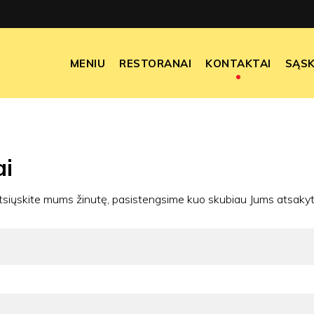
MENIU
RESTORANAI
KONTAKTAI
SĄSK
ai
tsiųskite mums žinutę, pasistengsime kuo skubiau Jums atsakyti