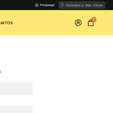
Prisijungti
Didlaukio g. 80A, Vilnius
0
AITOS
.