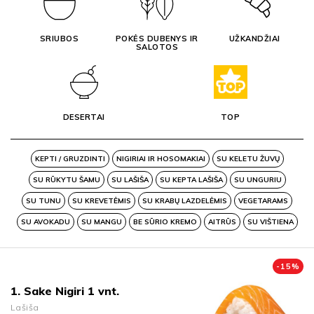
SRIUBOS
POKĖS DUBENYS IR
UŽKANDŽIAI
SALOTOS
DESERTAI
TOP
KEPTI / GRUZDINTI
NIGIRIAI IR HOSOMAKIAI
SU KELETU ŽUVŲ
SU RŪKYTU ŠAMU
SU LAŠIŠA
SU KEPTA LAŠIŠA
SU UNGURIU
SU TUNU
SU KREVETĖMIS
SU KRABŲ LAZDELĖMIS
VEGETARAMS
SU AVOKADU
SU MANGU
BE SŪRIO KREMO
AITRŪS
SU VIŠTIENA
-
15
%
1. Sake Nigiri 1 vnt.
Lašiša