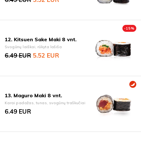
Original price was: 6.49 EUR.
Current price is: 5.52 EUR.
-
15
%
12. Kitsuen Sake Maki 8 vnt.
Svogūnų laiškai, rūkyta lašiša
6.49
EUR
5.52
EUR
Original price was: 6.49 EUR.
Current price is: 5.52 EUR.
13. Maguro Maki 8 vnt.
Karai padažas, tunas, svogūnų traškučiai
6.49
EUR