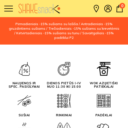
0
Pirmadieniais -15% sušiams su lašiša / Antradieniais -15%
gruzdintiems sušiams / Trečiadieniais -15% sušiams su krevetėmis
/ Ketvirtadieniais -15% sušiams su tunu / Savaitgaliais -15%
padėklui P2
NAUJIENOS IR
DIENOS PIETŪS I-IV
WOK AZIJIETIŠKI
SPEC. PASIŪLYMAI
NUO 11:30 IKI 15:00
PATIEKALAI
SUŠIAI
RINKINIAI
PADĖKLAI