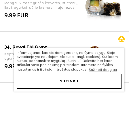
Mangai, virtos tigrinės krevetės, stintenių
ikrai, agurkai, sūrio kremas, majonezas
9.99
EUR
34. Royal Ebi 8 vnt.
Informuojame, kad siekiant geresnių naršymo sąlygų, šioje
Keptos tigrinės krevetės, avokadas,
svetainėje yra naudojami slapukai (angl. cookies). Sutikdami
agurkai, sezamai, sūrio kremas, terijakis
su tuo, paspauskite mygtuką „Sutinku“. Galėsite bet kada
atšaukti savo pasirinkimą pakeisdami interneto naršyklės
9.99
EUR
nustatymus ir ištrindami įrašytus slapukus.
Sužinoti daugiau
SUTINKU
N3. Kani sesame 8 vnt.
Krabų lazdelės, agurkai, sezamai, sūrio
kremas
7.49
EUR