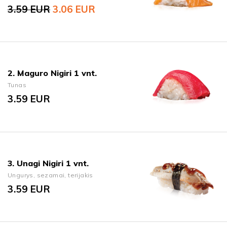
3.59
EUR
3.06
EUR
Original price was: 3.59 EUR.
Current price is: 3.06 EUR.
2. Maguro Nigiri 1 vnt.
Tunas
3.59
EUR
3. Unagi Nigiri 1 vnt.
Ungurys, sezamai, terijakis
3.59
EUR