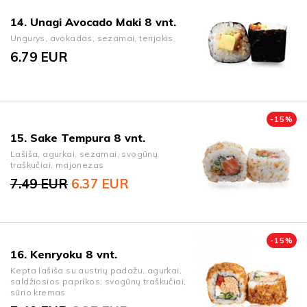
14. Unagi Avocado Maki 8 vnt.
Ungurys, avokadas, sezamai, terijakis
6.79
EUR
-
15
%
15. Sake Tempura 8 vnt.
Lašiša, agurkai, sezamai, svogūnų
traškučiai, majonezas
7.49
EUR
6.37
EUR
Original price was: 7.49 EUR.
Current price is: 6.37 EUR.
-
15
%
16. Kenryoku 8 vnt.
Kepta lašiša su austrių padažu, agurkai,
saldžiosios paprikos, svogūnų traškučiai,
sūrio kremas