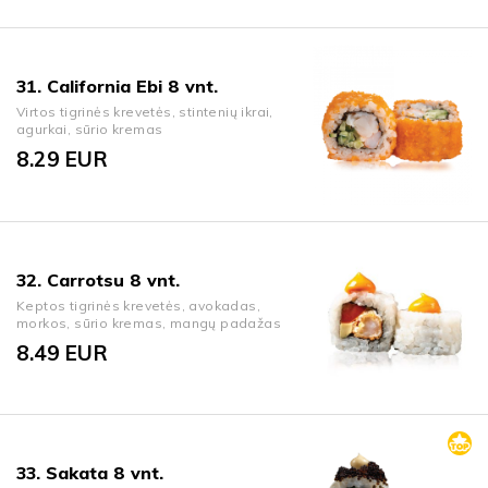
31. California Ebi 8 vnt.
Virtos tigrinės krevetės, stintenių ikrai,
agurkai, sūrio kremas
8.29
EUR
32. Carrotsu 8 vnt.
Keptos tigrinės krevetės, avokadas,
morkos, sūrio kremas, mangų padažas
8.49
EUR
33. Sakata 8 vnt.