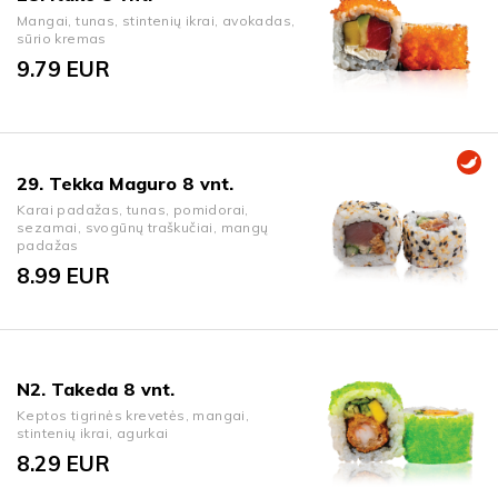
Mangai, tunas, stintenių ikrai, avokadas,
sūrio kremas
9.79
EUR
29. Tekka Maguro 8 vnt.
Karai padažas, tunas, pomidorai,
sezamai, svogūnų traškučiai, mangų
padažas
8.99
EUR
N2. Takeda 8 vnt.
Keptos tigrinės krevetės, mangai,
stintenių ikrai, agurkai
8.29
EUR