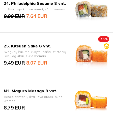
24. Philadelphia Sesame 8 vnt.
Lašiša, agurkai, sezamai, sūrio kremas
8.99
EUR
7.64
EUR
Original price was: 8.99 EUR.
Current price is: 7.64 EUR.
-
15
%
25. Kitsuen Sake 8 vnt.
Svogūnų žaluma, rūkyta lašiša, stintenių
ikrai, agurkai, sūrio kremas
9.49
EUR
8.07
EUR
Original price was: 9.49 EUR.
Current price is: 8.07 EUR.
N1. Maguro Masago 8 vnt.
Tunas, stintenių ikrai, avokadas, sūrio
kremas
8.79
EUR