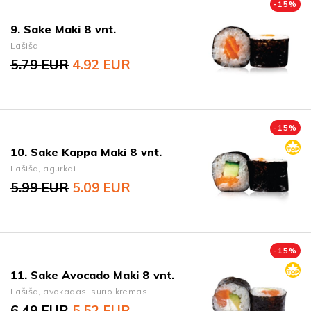
-
15
%
9. Sake Maki 8 vnt.
Lašiša
5.79
EUR
4.92
EUR
Original price was: 5.79 EUR.
Current price is: 4.92 EUR.
-
15
%
10. Sake Kappa Maki 8 vnt.
Lašiša, agurkai
5.99
EUR
5.09
EUR
Original price was: 5.99 EUR.
Current price is: 5.09 EUR.
-
15
%
11. Sake Avocado Maki 8 vnt.
Lašiša, avokadas, sūrio kremas
6.49
EUR
5.52
EUR