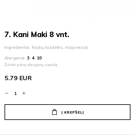
7. Kani Maki 8 vnt.
Ingredientai: Krabų lazdelės, majonezas
Alergenai:
3
,
4
,
10
Žiūrėti pilną alergenų sąrašą
5.79
EUR
Į KREPŠELĮ