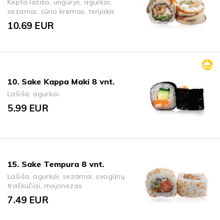
Kepta lašiša, ungurys, agurkai,
sezamai, sūrio kremas, terijakis
10.69
EUR
10. Sake Kappa Maki 8 vnt.
Lašiša, agurkai
5.99
EUR
15. Sake Tempura 8 vnt.
Lašiša, agurkai, sezamai, svogūnų
traškučiai, majonezas
7.49
EUR