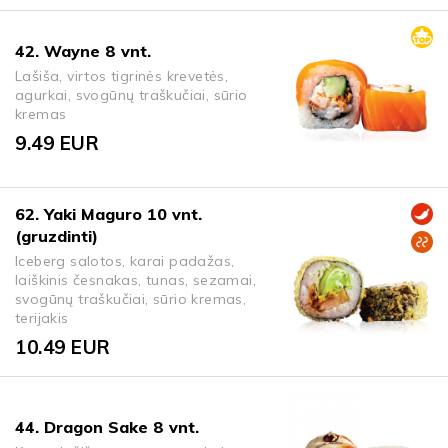
42. Wayne 8 vnt.
Lašiša, virtos tigrinės krevetės,
agurkai, svogūnų traškučiai, sūrio
kremas
9.49
EUR
62. Yaki Maguro 10 vnt.
(gruzdinti)
Iceberg salotos, karai padažas,
laiškinis česnakas, tunas, sezamai,
svogūnų traškučiai, sūrio kremas,
terijakis
10.49
EUR
44. Dragon Sake 8 vnt.