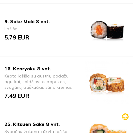
9. Sake Maki 8 vnt.
Lašiša
5.79
EUR
16. Kenryoku 8 vnt.
Kepta lašiša su austrių padažu,
agurkai, saldžiosios paprikos,
svogūnų traškučiai, sūrio kremas
7.49
EUR
25. Kitsuen Sake 8 vnt.
Svogūnų žaluma, rūkyta lašiša,