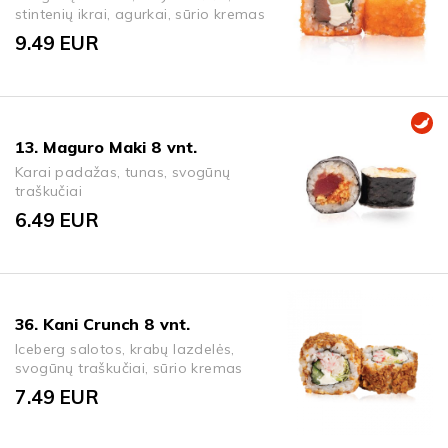
stintenių ikrai, agurkai, sūrio kremas
9.49
EUR
13. Maguro Maki 8 vnt.
Karai padažas, tunas, svogūnų
traškučiai
6.49
EUR
36. Kani Crunch 8 vnt.
Iceberg salotos, krabų lazdelės,
svogūnų traškučiai, sūrio kremas
7.49
EUR