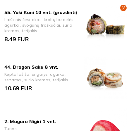
55. Yaki Kani 10 vnt. (gruzdinti)
Laiškinis česnakas, krabų lazdelės,
agurkai, svogūnų traškučiai, sūrio
kremas, terijakis
8.49
EUR
44. Dragon Sake 8 vnt.
Kepta lašiša, ungurys, agurkai,
sezamai, sūrio kremas, terijakis
10.69
EUR
2. Maguro Nigiri 1 vnt.
Tunas