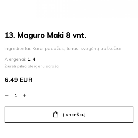
13. Maguro Maki 8 vnt.
Ingredientai: Karai padažas, tunas, svogūnų traškučiai
Alergenai:
1
,
4
Žiūrėti pilną alergenų sąrašą
6.49
EUR
Į KREPŠELĮ