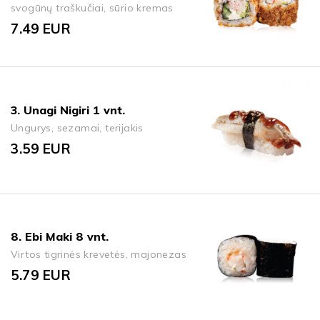
svogūnų traškučiai, sūrio kremas
7.49
EUR
3. Unagi Nigiri 1 vnt.
Ungurys, sezamai, terijakis
3.59
EUR
8. Ebi Maki 8 vnt.
Virtos tigrinės krevetės, majonezas
5.79
EUR