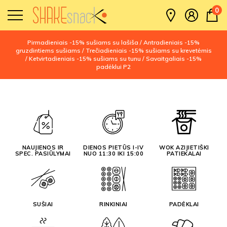
0
Pirmadieniais -15% sušiams su lašiša / Antradieniais -15%
gruzdintiems sušiams / Trečiadieniais -15% sušiams su krevetėmis
/ Ketvirtadieniais -15% sušiams su tunu / Savaitgaliais -15%
padėklui P2
NAUJIENOS IR
DIENOS PIETŪS I-IV
WOK AZIJIETIŠKI
SPEC. PASIŪLYMAI
NUO 11:30 IKI 15:00
PATIEKALAI
SUŠIAI
RINKINIAI
PADĖKLAI