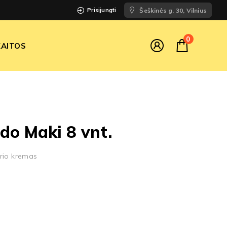
Prisijungti
Šeškinės g. 30, Vilnius
0
AITOS
do Maki 8 vnt.
ūrio kremas