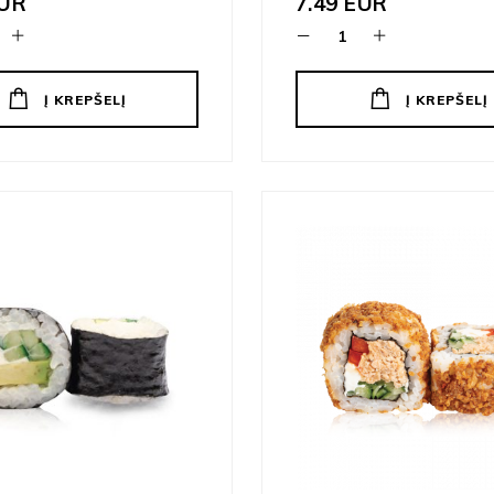
UR
7.49
EUR
Į KREPŠELĮ
Į KREPŠELĮ