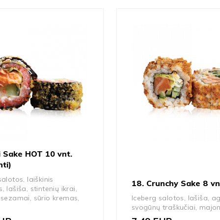
i Sake HOT 10 vnt.
nti)
alotos, laiškinis
18. Crunchy Sake 8 vn
 lašiša, stintenių ikrai,
 sezamai, sūrio kremas,
Iceberg salotos, lašiša, ag
svogūnų traškučiai, majo