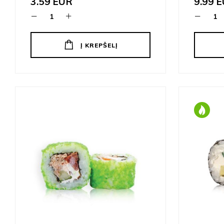
3.59
EUR
9.99
E
Į KREPŠELĮ