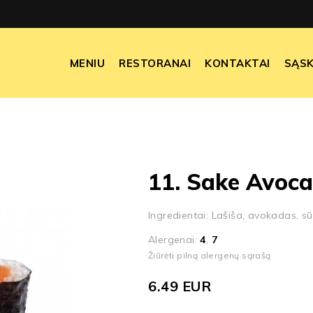
MENIU
RESTORANAI
KONTAKTAI
SĄSK
11. Sake Avoca
Ingredientai: Lašiša, avokadas, s
Alergenai:
4
,
7
Žiūrėti pilną alergenų sąrašą
6.49
EUR