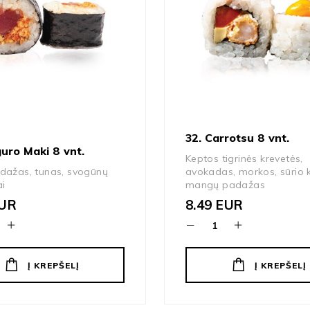
32. Carrotsu 8 vnt.
uro Maki 8 vnt.
Keptos tigrinės krevetės,
dažas, tunas, svogūnų
avokadas, morkos, sūrio 
ai
mangų padažas
UR
8.49
EUR
Į KREPŠELĮ
Į KREPŠELĮ