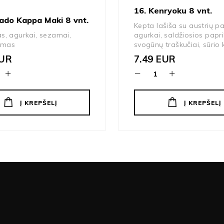
16. Kenryoku 8 vnt.
ado Kappa Maki 8 vnt.
Kepta lašiša su austrių p
s, agurkai, sezamai,
agurkai, saldžiosios papri
remas
svogūnų traškučiai, sūrio
UR
7.49
EUR
Į KREPŠELĮ
Į KREPŠELĮ