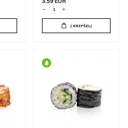
3.59
EUR
Į KREPŠELĮ