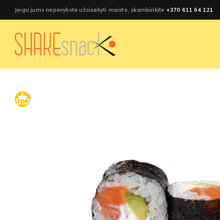
Jeigu jums nepavyksta užsisakyti maisto, skambinkite
+370 611 64 121