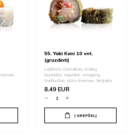
55. Yaki Kani 10 vnt.
(gruzdinti)
Laiškinis česnakas, krabų
kremas,
lazdelės, agurkai, svogūnų
traškučiai, sūrio kremas, terijakis
8.49
EUR
Į KREPŠELĮ