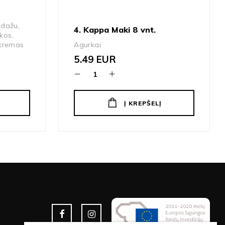
adažu,
4. Kappa Maki 8 vnt.
kos,
 kremas
Agurkai
5.49
EUR
Į KREPŠELĮ