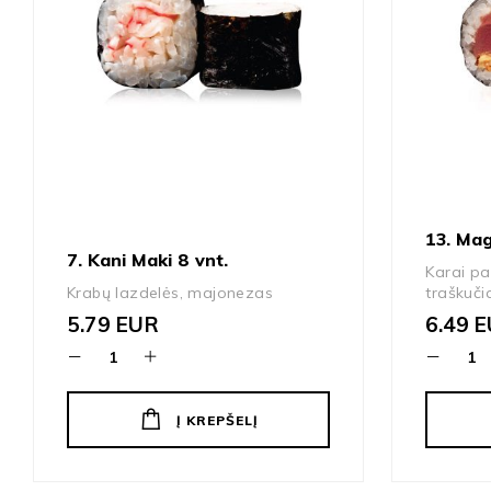
13. Mag
7. Kani Maki 8 vnt.
Karai pa
Krabų lazdelės, majonezas
traškuči
5.79
EUR
6.49
E
Į KREPŠELĮ