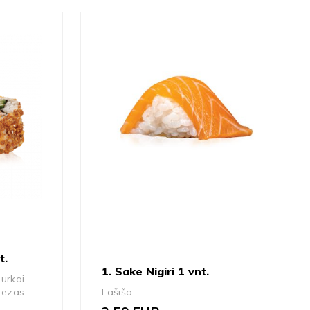
t.
1. Sake Nigiri 1 vnt.
urkai,
nezas
Lašiša