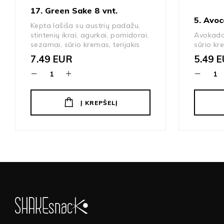
17. Green Sake 8 vnt.
5. Avoc
Kepta lašiša su austrių padažu,
stintenių ikrai, agurkai, pomidorai,
Avokada
sezamai, sūrio kremas, terijakis
sūrio k
7.49
EUR
5.49
E
Į KREPŠELĮ