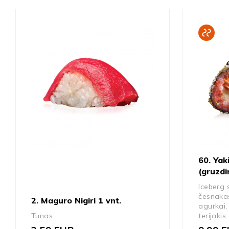
60. Yak
(gruzdi
Iceberg s
česnakas,
2. Maguro Nigiri 1 vnt.
agurkai,
Tunas
terijakis