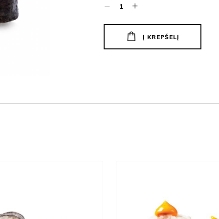
Į KREPŠELĮ