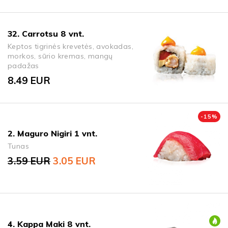
32. Carrotsu 8 vnt.
Keptos tigrinės krevetės, avokadas,
morkos, sūrio kremas, mangų
padažas
8.49
EUR
-
15
%
2. Maguro Nigiri 1 vnt.
Tunas
3.59
EUR
3.05
EUR
Original price was: 3.59 EUR.
Current price is: 3.05 EUR.
4. Kappa Maki 8 vnt.