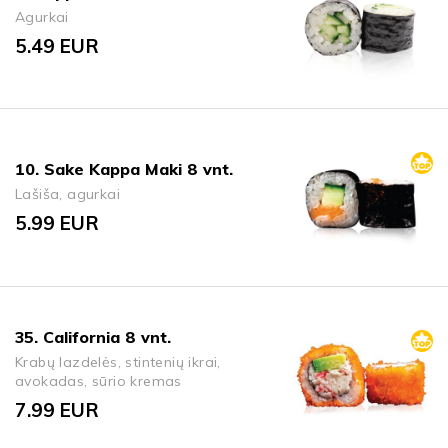
Agurkai
5.49
EUR
10. Sake Kappa Maki 8 vnt.
Lašiša, agurkai
5.99
EUR
35. California 8 vnt.
Krabų lazdelės, stintenių ikrai,
avokadas, sūrio kremas
7.99
EUR