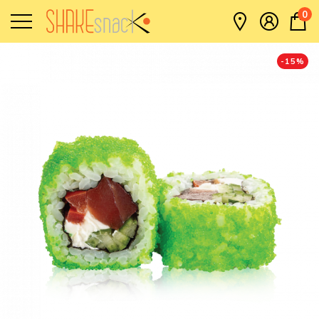
0
-
15
%