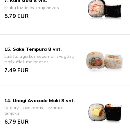
7. Kani Maki 8 vnt.
Krabų lazdelės, majonezas
5.79
EUR
15. Sake Tempura 8 vnt.
Lašiša, agurkai, sezamai, svogūnų
traškučiai, majonezas
7.49
EUR
14. Unagi Avocado Maki 8 vnt.
Ungurys, avokadas, sezamai,
terijakis
6.79
EUR