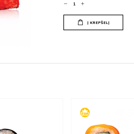
Į KREPŠELĮ