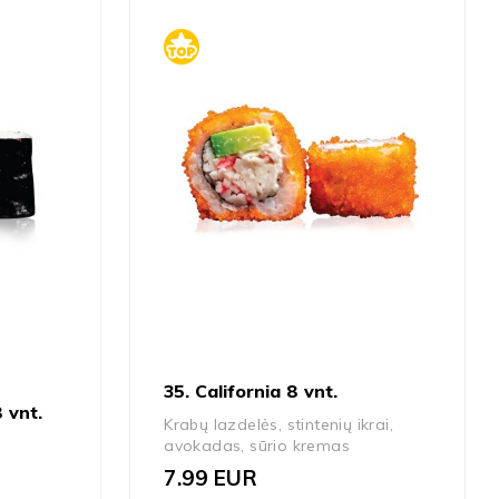
35. California 8 vnt.
 vnt.
Krabų lazdelės, stintenių ikrai,
avokadas, sūrio kremas
7.99
EUR