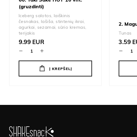
(gruzdinti)
Iceberg salotos, laiškinis
česnakas, lašiša, stintenių ikrai,
2. Magu
agurkai, sezamai, sūrio kremas,
terijakis
Tunas
9.99
EUR
3.59
E
Į KREPŠELĮ