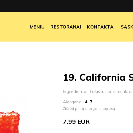
MENIU
RESTORANAI
KONTAKTAI
SĄSK
19. California 
Ingredientai: Lašiša, stintenių ikra
Alergenai:
4
,
7
Žiūrėti pilną alergenų sąrašą
7.99
EUR