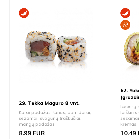
62. Yak
(gruzdi
29. Tekka Maguro 8 vnt.
Iceberg 
Karai padažas, tunas, pomidorai,
laiškini
sezamai, svogūnų traškučiai,
sezamai,
mangų padažas
kremas, 
8.99
EUR
10.49