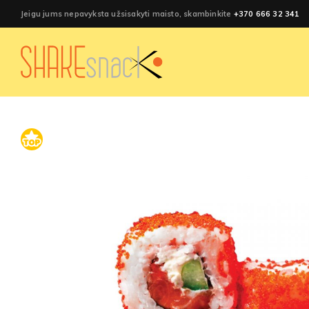
Jeigu jums nepavyksta užsisakyti maisto, skambinkite
+370 666 32 341