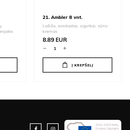
21. Ambler 8 vnt.
ų
Lašiša, avokadas, agurkai, sūrio
erijakis
kremas
8.89
EUR
Į KREPŠELĮ