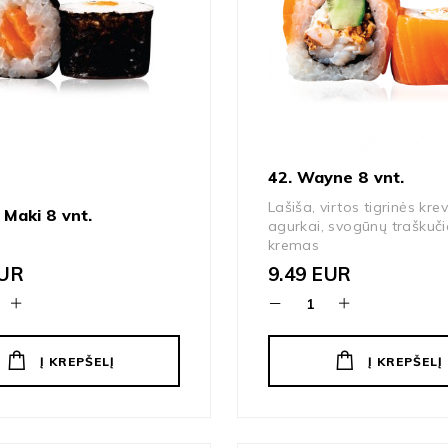
42. Wayne 8 vnt.
Lašiša, virtos tigrinės kre
 Maki 8 vnt.
agurkai, svogūnų traškučia
kremas
UR
9.49
EUR
Į KREPŠELĮ
Į KREPŠELĮ