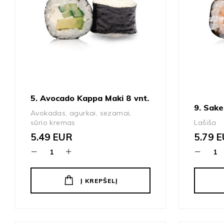
5. Avocado Kappa Maki 8 vnt.
9. Sake
Avokadas, agurkai, sezamai,
sūrio kremas
Lašiša
5.49
EUR
5.79
E
Į KREPŠELĮ