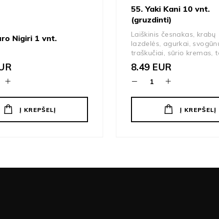
55. Yaki Kani 10 vnt.
(gruzdinti)
Laiškinis česnakas, krabų
ro Nigiri 1 vnt.
lazdelės, agurkai, svogūn
traškučiai, sūrio kremas, t
UR
8.49
EUR
Į KREPŠELĮ
Į KREPŠELĮ