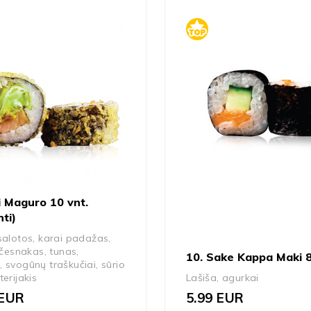
i Maguro 10 vnt.
nti)
salotos, karai padažas,
s česnakas, tunas,
10. Sake Kappa Maki 8
 svogūnų traškučiai, sūrio
terijakis
Lašiša, agurkai
EUR
5.99
EUR