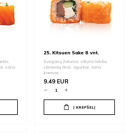
25. Kitsuen Sake 8 vnt.
vetės,
Svogūnų žaluma, rūkyta lašiša,
i, sūrio
stintenių ikrai, agurkai, sūrio
kremas
9.49
EUR
Į KREPŠELĮ