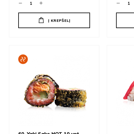
Į KREPŠELĮ
60. Yaki Sake HOT 10 vnt.