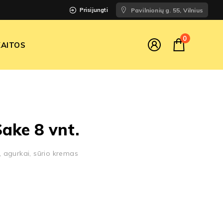
Prisijungti
Pavilnionių g. 55, Vilnius
0
AITOS
Sake 8 vnt.
i, agurkai, sūrio kremas