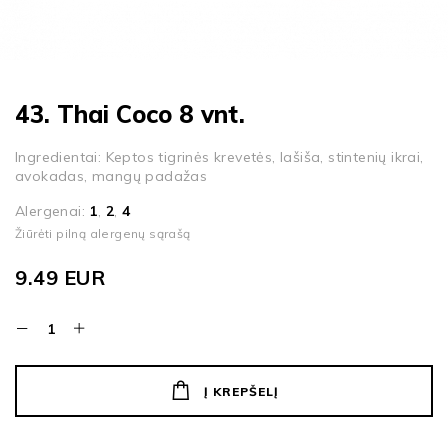
43. Thai Coco 8 vnt.
Ingredientai: Keptos tigrinės krevetės, lašiša, stintenių ikrai,
avokadas, mangų padažas
Alergenai:
1
,
2
,
4
Žiūrėti pilną alergenų sąrašą
9.49
EUR
Į KREPŠELĮ