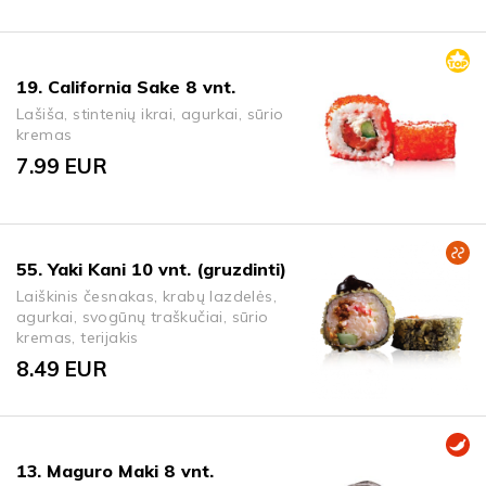
19. California Sake 8 vnt.
Lašiša, stintenių ikrai, agurkai, sūrio
kremas
7.99
EUR
55. Yaki Kani 10 vnt. (gruzdinti)
Laiškinis česnakas, krabų lazdelės,
agurkai, svogūnų traškučiai, sūrio
kremas, terijakis
8.49
EUR
13. Maguro Maki 8 vnt.