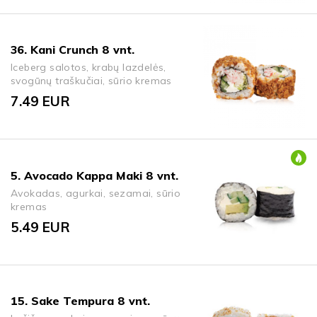
36. Kani Crunch 8 vnt.
Iceberg salotos, krabų lazdelės,
svogūnų traškučiai, sūrio kremas
7.49
EUR
5. Avocado Kappa Maki 8 vnt.
Avokadas, agurkai, sezamai, sūrio
kremas
5.49
EUR
15. Sake Tempura 8 vnt.