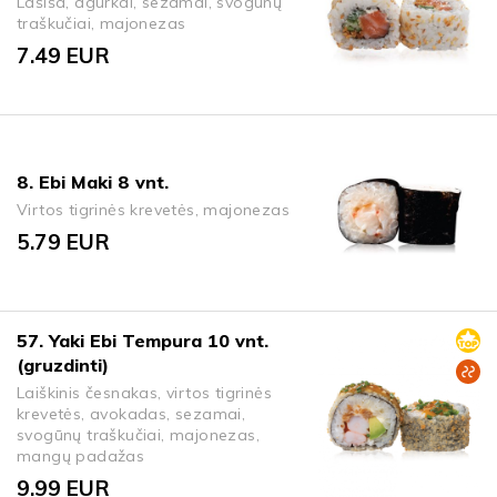
Lašiša, agurkai, sezamai, svogūnų
traškučiai, majonezas
7.49
EUR
8. Ebi Maki 8 vnt.
Virtos tigrinės krevetės, majonezas
5.79
EUR
57. Yaki Ebi Tempura 10 vnt.
(gruzdinti)
Laiškinis česnakas, virtos tigrinės
krevetės, avokadas, sezamai,
svogūnų traškučiai, majonezas,
mangų padažas
9.99
EUR