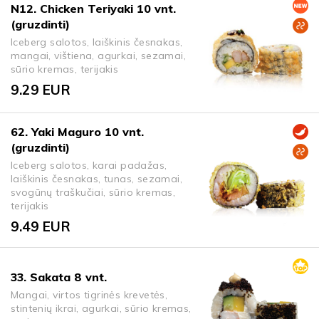
N12. Chicken Teriyaki 10 vnt.
(gruzdinti)
Iceberg salotos, laiškinis česnakas,
mangai, vištiena, agurkai, sezamai,
sūrio kremas, terijakis
9.29
EUR
62. Yaki Maguro 10 vnt.
(gruzdinti)
Iceberg salotos, karai padažas,
laiškinis česnakas, tunas, sezamai,
svogūnų traškučiai, sūrio kremas,
terijakis
9.49
EUR
33. Sakata 8 vnt.
Mangai, virtos tigrinės krevetės,
stintenių ikrai, agurkai, sūrio kremas,