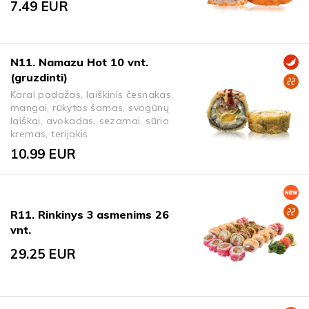
7.49
EUR
N11. Namazu Hot 10 vnt.
(gruzdinti)
Karai padažas, laiškinis česnakas,
mangai, rūkytas šamas, svogūnų
laiškai, avokadas, sezamai, sūrio
kremas, terijakis
10.99
EUR
R11. Rinkinys 3 asmenims 26
vnt.
29.25
EUR