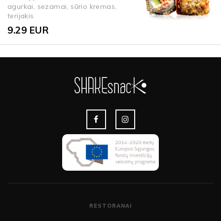
agurkai, sezamai, sūrio kremas,
terijakis
9.29
EUR
RESTORANAI