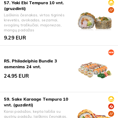
57. Yaki Ebi Tempura 10 vnt.
(gruzdinti)
Laiškinis česnakas, virtos tigrinės
krevetės, avokadas, sezamai,
svogūnų traškučiai, majonezas,
mangų padažas
9.29
EUR
R5. Philadelphia Bundle 3
asmenims 24 vnt.
24.95
EUR
59. Sake Karaage Tempura 10
vnt. (guzdinti)
Karai padažas, kepta lašiša su
austrių padažu, laiškinis česnakas,