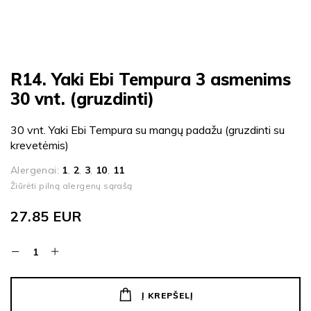
R14. Yaki Ebi Tempura 3 asmenims
30 vnt. (gruzdinti)
30 vnt. Yaki Ebi Tempura su mangų padažu (gruzdinti su
krevetėmis)
Alergenai:
1
,
2
,
3
,
10
,
11
Žiūrėti pilną alergenų sąrašą
27.85
EUR
Į KREPŠELĮ