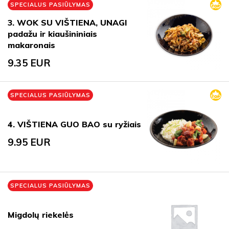
SPECIALUS PASIŪLYMAS
3. WOK SU VIŠTIENA, UNAGI
padažu ir kiaušininiais
makaronais
9.35
EUR
SPECIALUS PASIŪLYMAS
4. VIŠTIENA GUO BAO su ryžiais
9.95
EUR
SPECIALUS PASIŪLYMAS
Migdolų riekelės