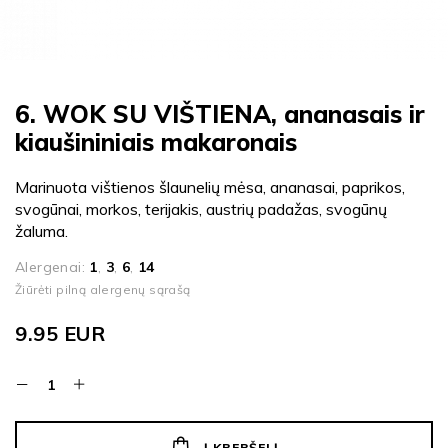
6. WOK SU VIŠTIENA, ananasais ir
kiaušininiais makaronais
Marinuota vištienos šlaunelių mėsa, ananasai, paprikos,
svogūnai, morkos, terijakis, austrių padažas, svogūnų
žaluma.
Alergenai:
1
,
3
,
6
,
14
Žiūrėti pilną alergenų sąrašą
9.95
EUR
Į KREPŠELĮ