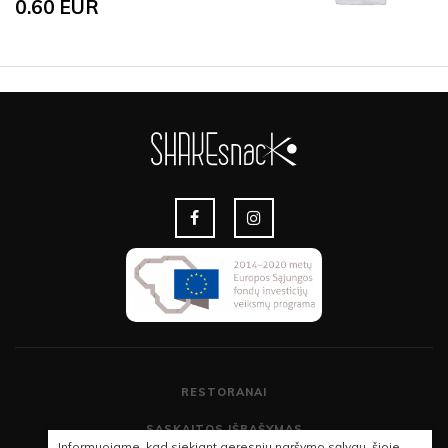
0.60
EUR
RESTORANAI
SĄSKAITOS IŠRAŠYMAS
Informuojame, kad siekiant geresnių naršymo sąlygų, šioje