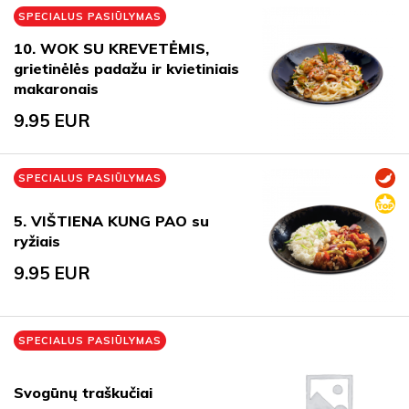
SPECIALUS PASIŪLYMAS
10. WOK SU KREVETĖMIS,
grietinėlės padažu ir kvietiniais
makaronais
9.95
EUR
SPECIALUS PASIŪLYMAS
5. VIŠTIENA KUNG PAO su
ryžiais
9.95
EUR
SPECIALUS PASIŪLYMAS
Svogūnų traškučiai