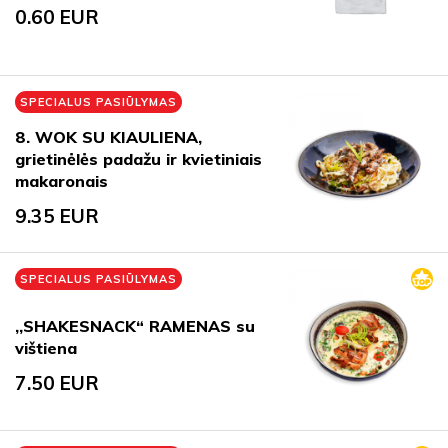
0.60
EUR
SPECIALUS PASIŪLYMAS
8. WOK SU KIAULIENA,
grietinėlės padažu ir kvietiniais
makaronais
9.35
EUR
SPECIALUS PASIŪLYMAS
,,SHAKESNACK“ RAMENAS su
vištiena
7.50
EUR