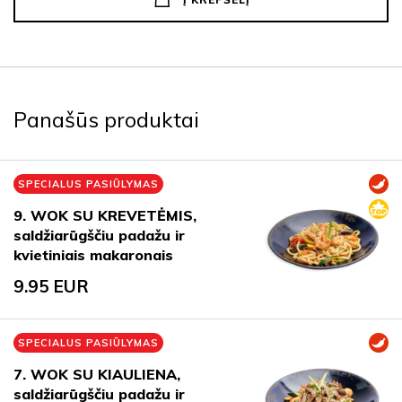
Panašūs produktai
SPECIALUS PASIŪLYMAS
9. WOK SU KREVETĖMIS,
saldžiarūgščiu padažu ir
kvietiniais makaronais
9.95
EUR
SPECIALUS PASIŪLYMAS
7. WOK SU KIAULIENA,
saldžiarūgščiu padažu ir