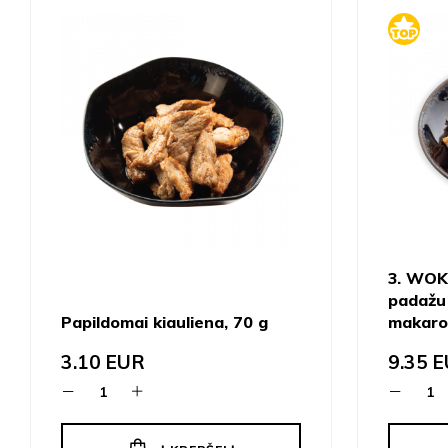
3. WOK
padažu 
Papildomai kiauliena, 70 g
makaro
3.10
EUR
9.35
E