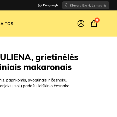
Prisijungti
Klevų alėja 4, Lentvaris
0
AITOS
LIENA, grietinėlės
tiniais makaronais
is, paprikomis, svogūnais ir česnaku,
 terijakiu, sojų padažu, laiškinio česnako