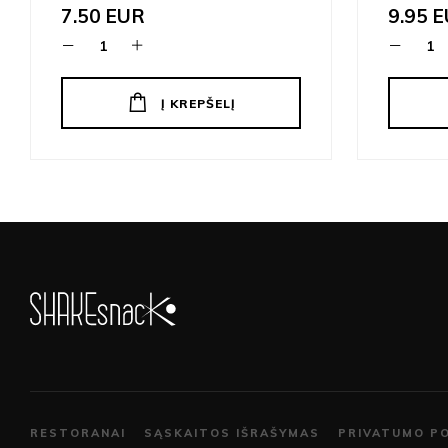
7.50
EUR
9.95
E
Į KREPŠELĮ
RESTORANAI
SĄSKAITOS IŠRAŠYMAS
PRIVATUMO PO