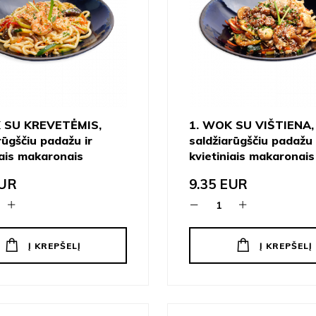
 SU KREVETĖMIS,
1. WOK SU VIŠTIENA,
rūgščiu padažu ir
saldžiarūgščiu padažu 
iais makaronais
kvietiniais makaronais
UR
9.35
EUR
Į KREPŠELĮ
Į KREPŠELĮ