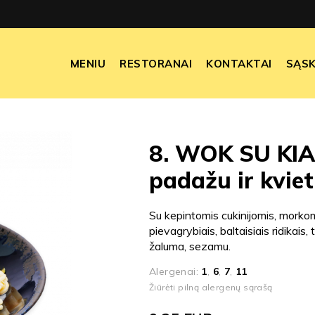
MENIU
RESTORANAI
KONTAKTAI
SĄSK
8. WOK SU KIAU
padažu ir kvie
Su kepintomis cukinijomis, morkom
pievagrybiais, baltaisiais ridikais,
žaluma, sezamu.
Alergenai:
1
,
6
,
7
,
11
Žiūrėti pilną alergenų sąrašą