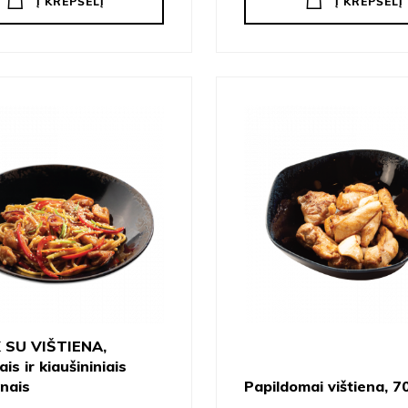
Į KREPŠELĮ
Į KREPŠELĮ
 SU VIŠTIENA,
is ir kiaušininiais
nais
Papildomai vištiena, 7