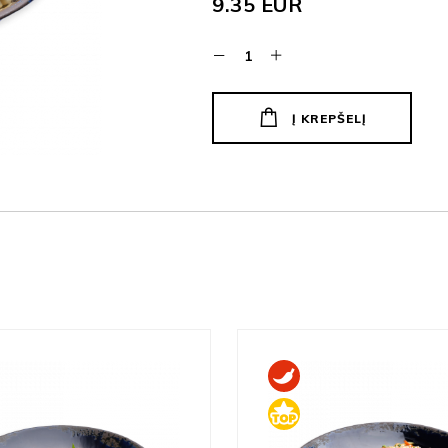
9.35
EUR
Į KREPŠELĮ