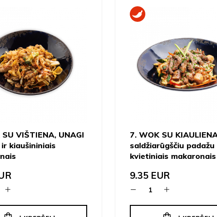
 SU VIŠTIENA, UNAGI
7. WOK SU KIAULIENA
ir kiaušininiais
saldžiarūgščiu padažu 
nais
kvietiniais makaronais
UR
9.35
EUR