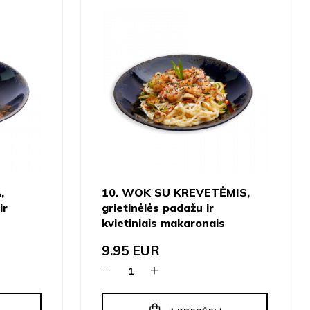
,
10. WOK SU KREVETĖMIS,
ir
grietinėlės padažu ir
kvietiniais makaronais
9.95
EUR