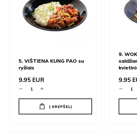
9. WOK
5. VIŠTIENA KUNG PAO su
saldžia
ryžiais
kvietin
9.95
EUR
9.95
E
Į KREPŠELĮ