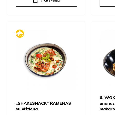
Į KREPŠELĮ
6. WOK
,,SHAKESNACK“ RAMENAS
ananasa
su vištiena
makaro