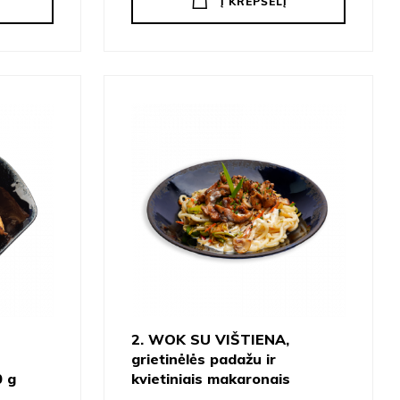
Į KREPŠELĮ
2. WOK SU VIŠTIENA,
grietinėlės padažu ir
0 g
kvietiniais makaronais