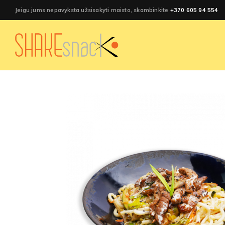
Jeigu jums nepavyksta užsisakyti maisto, skambinkite
+370 605 94 554