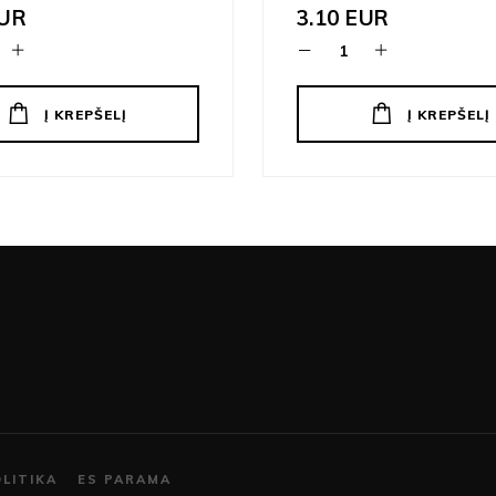
UR
3.10
EUR
Į KREPŠELĮ
Į KREPŠELĮ
LITIKA
ES PARAMA