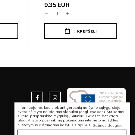
9.35
EUR
Į KREPŠELĮ
Informuojame, kad siekiant geresnių naršymo sąlygų, šioje
svetainėje yra naudojami slapukai (angl. cookies). Sutikdami
su tuo, paspauskite mygtuką „Sutinku“. Galėsite bet kada
atšaukti savo pasirinkimą pakeisdami interneto naršyklės
nustatymus ir ištrindami įrašytus slapukus.
Sužinoti daugiau
© 2026 VISOS TEISĖS SAUGOMOS | SHAKESNACK