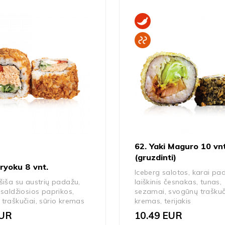
62. Yaki Maguro 10 vnt
(gruzdinti)
ryoku 8 vnt.
Iceberg salotos, karai pa
šiša su austrių padažu,
laiškinis česnakas, tunas,
 saldžiosios paprikos,
sezamai, svogūnų traškuči
traškučiai, sūrio kremas
kremas, terijakis
UR
10.49
EUR