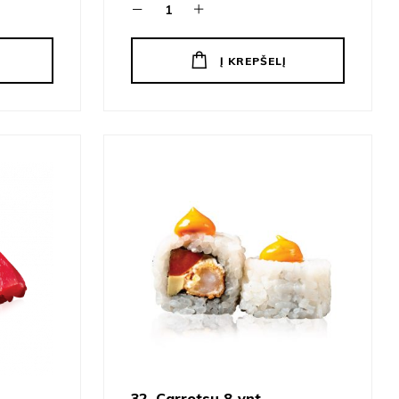
Į KREPŠELĮ
32. Carrotsu 8 vnt.