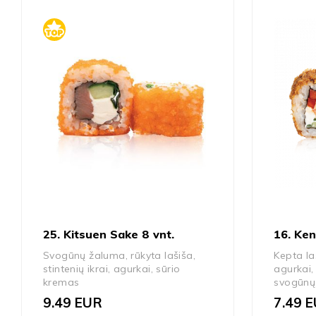
25. Kitsuen Sake 8 vnt.
16. Ken
Svogūnų žaluma, rūkyta lašiša,
Kepta la
stintenių ikrai, agurkai, sūrio
agurkai,
kremas
svogūnų 
9.49
EUR
7.49
E