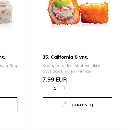
t.
35. California 8 vnt.
, svogūnų
Krabų lazdelės, stintenių ikrai,
avokadas, sūrio kremas
7.99
EUR
Į KREPŠELĮ