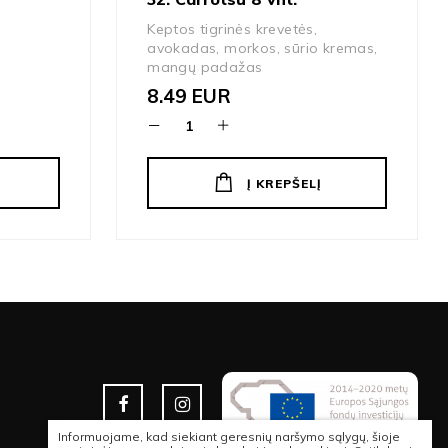
Keptos tigrinės krevetės,
avokadas, morkos, sūrio kremas,
mangų padažas
8.49
EUR
Į KREPŠELĮ
Informuojame, kad siekiant geresnių naršymo sąlygų, šioje