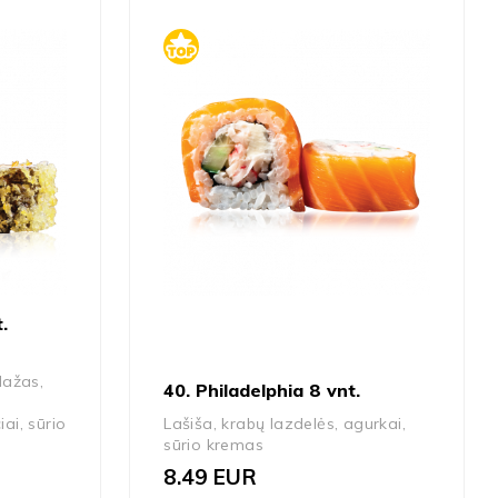
.
dažas,
40. Philadelphia 8 vnt.
ai, sūrio
Lašiša, krabų lazdelės, agurkai,
sūrio kremas
8.49
EUR