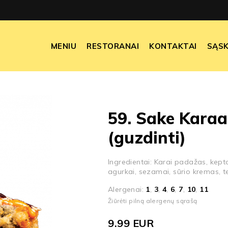
MENIU
RESTORANAI
KONTAKTAI
SĄSK
59. Sake Karaa
(guzdinti)
Ingredientai: Karai padažas, kepta
agurkai, sezamai, sūrio kremas, te
Alergenai:
1
,
3
,
4
,
6
,
7
,
10
,
11
Žiūrėti pilną alergenų sąrašą
9.99
EUR