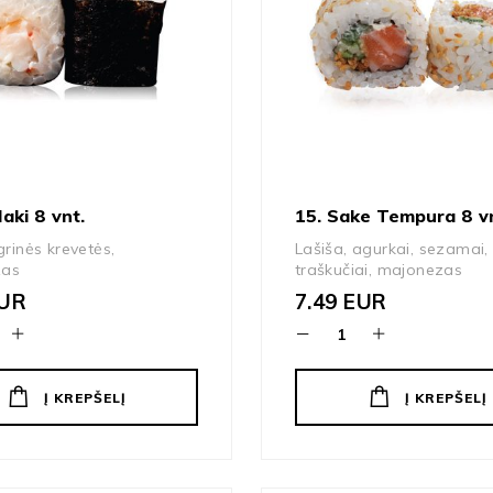
Maki 8 vnt.
15. Sake Tempura 8 vn
grinės krevetės,
Lašiša, agurkai, sezamai
zas
traškučiai, majonezas
UR
7.49
EUR
Į KREPŠELĮ
Į KREPŠELĮ