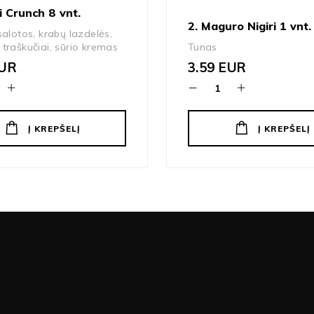
i Crunch 8 vnt.
2. Maguro Nigiri 1 vnt.
salotos, krabų lazdelės,
traškučiai, sūrio kremas
Tunas
UR
3.59
EUR
Į KREPŠELĮ
Į KREPŠELĮ