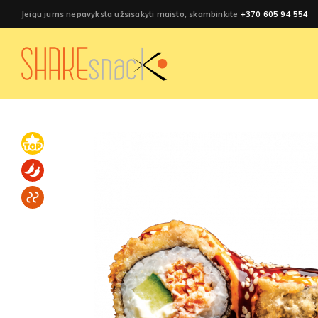
Jeigu jums nepavyksta užsisakyti maisto, skambinkite
+370 605 94 554