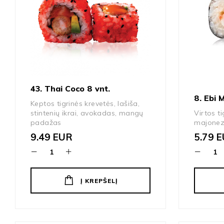
43. Thai Coco 8 vnt.
8. Ebi 
Keptos tigrinės krevetės, lašiša,
stintenių ikrai, avokadas, mangų
Virtos ti
padažas
majone
9.49
EUR
5.79
E
Į KREPŠELĮ