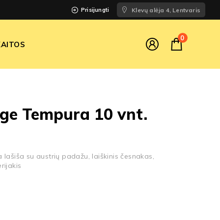
Prisijungti
Klevų alėja 4, Lentvaris
0
AITOS
ge Tempura 10 vnt.
 lašiša su austrių padažu, laiškinis česnakas,
rijakis