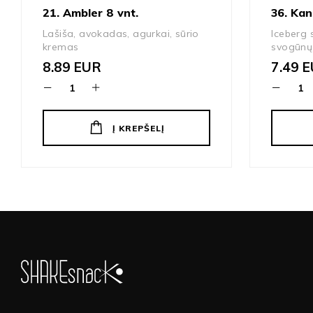
21. Ambler 8 vnt.
36. Kan
Lašiša, avokadas, agurkai, sūrio
Iceberg 
kremas
svogūnų 
8.89
EUR
7.49
E
Į KREPŠELĮ