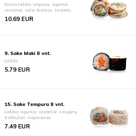
Kepta lašiša, ungurys, agurkai,
sezamai, sūrio kremas, terijakis
10.69
EUR
9. Sake Maki 8 vnt.
Lašiša
5.79
EUR
15. Sake Tempura 8 vnt.
Lašiša, agurkai, sezamai, svogūnų
traškučiai, majonezas
7.49
EUR