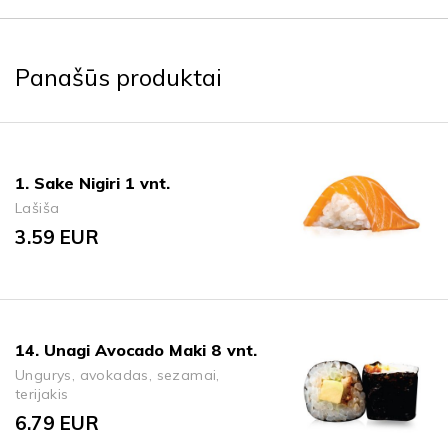
Panašūs produktai
1. Sake Nigiri 1 vnt.
Lašiša
3.59
EUR
14. Unagi Avocado Maki 8 vnt.
Ungurys, avokadas, sezamai,
terijakis
6.79
EUR