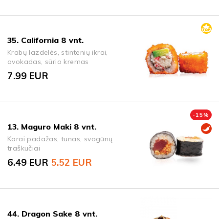
35. California 8 vnt.
Krabų lazdelės, stintenių ikrai,
avokadas, sūrio kremas
7.99
EUR
-
15
%
13. Maguro Maki 8 vnt.
Karai padažas, tunas, svogūnų
traškučiai
6.49
EUR
5.52
EUR
Original price was: 6.49 EUR.
Current price is: 5.52 EUR.
44. Dragon Sake 8 vnt.