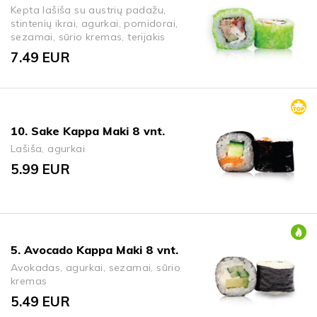
Kepta lašiša su austrių padažu,
stintenių ikrai, agurkai, pomidorai,
sezamai, sūrio kremas, terijakis
7.49
EUR
10. Sake Kappa Maki 8 vnt.
Lašiša, agurkai
5.99
EUR
5. Avocado Kappa Maki 8 vnt.
Avokadas, agurkai, sezamai, sūrio
kremas
5.49
EUR