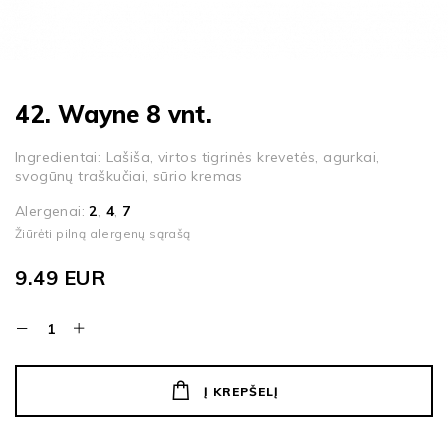
42. Wayne 8 vnt.
Ingredientai: Lašiša, virtos tigrinės krevetės, agurkai,
svogūnų traškučiai, sūrio kremas
Alergenai:
2
,
4
,
7
Žiūrėti pilną alergenų sąrašą
9.49
EUR
Į KREPŠELĮ