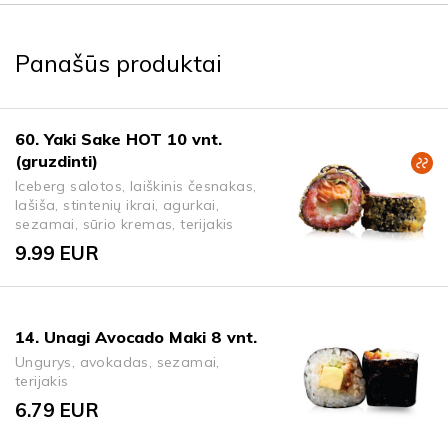
Panašūs produktai
60. Yaki Sake HOT 10 vnt.
(gruzdinti)
Iceberg salotos, laiškinis česnakas,
lašiša, stintenių ikrai, agurkai,
sezamai, sūrio kremas, terijakis
9.99
EUR
14. Unagi Avocado Maki 8 vnt.
Ungurys, avokadas, sezamai,
terijakis
6.79
EUR