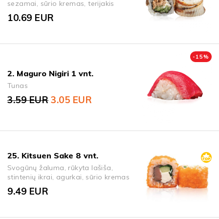
sezamai, sūrio kremas, terijakis
10.69
EUR
-
15
%
2. Maguro Nigiri 1 vnt.
Tunas
3.59
EUR
3.05
EUR
Original price was: 3.59 EUR.
Current price is: 3.05 EUR.
25. Kitsuen Sake 8 vnt.
Svogūnų žaluma, rūkyta lašiša,
stintenių ikrai, agurkai, sūrio kremas
9.49
EUR