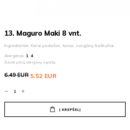
13. Maguro Maki 8 vnt.
Ingredientai: Karai padažas, tunas, svogūnų traškučiai
Alergenai:
1
,
4
Žiūrėti pilną alergenų sąrašą
6.49
EUR
5.52
EUR
Original
Current
price
price
was:
is:
6.49 EUR.
5.52 EUR.
Į KREPŠELĮ