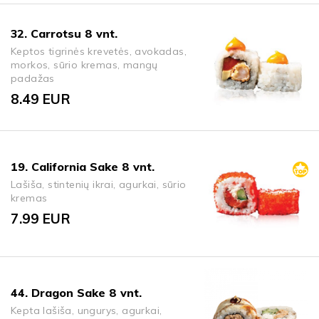
32. Carrotsu 8 vnt.
Keptos tigrinės krevetės, avokadas,
morkos, sūrio kremas, mangų
padažas
8.49
EUR
19. California Sake 8 vnt.
Lašiša, stintenių ikrai, agurkai, sūrio
kremas
7.99
EUR
44. Dragon Sake 8 vnt.
Kepta lašiša, ungurys, agurkai,