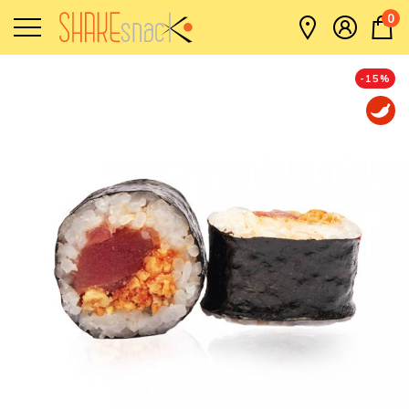
0
-
15
%