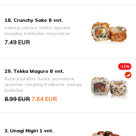
18. Crunchy Sake 8 vnt.
Iceberg salotos, lašiša, agurkai,
svogūnų traškučiai, majonezas
7.49
EUR
-
15
%
29. Tekka Maguro 8 vnt.
Karai padažas, tunas, pomidorai,
sezamai, svogūnų traškučiai, mangų
padažas
8.99
EUR
7.64
EUR
Original price was: 8.99 EUR.
Current price is: 7.64 EUR.
3. Unagi Nigiri 1 vnt.