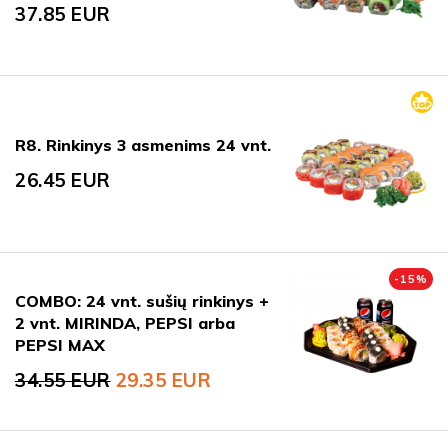
37.85
EUR
R8. Rinkinys 3 asmenims 24 vnt.
26.45
EUR
-
15
%
COMBO: 24 vnt. sušių rinkinys +
2 vnt. MIRINDA, PEPSI arba
PEPSI MAX
34.55
EUR
29.35
EUR
Original price was: 34.55 EUR.
Current price is: 29.35 EUR.