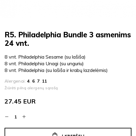
R5. Philadelphia Bundle 3 asmenims
24 vnt.
8 vnt. Philadelphia Sesame (su lašiša)
8 vnt. Philadelphia Unagi (su unguriu)
8 vnt. Philadelphia (su lašiša ir krabų lazdelėmis)
Alergenai:
4
,
6
,
7
,
11
Žiūrėti pilną alergenų sąrašą
27.45
EUR
Į KREPŠELĮ