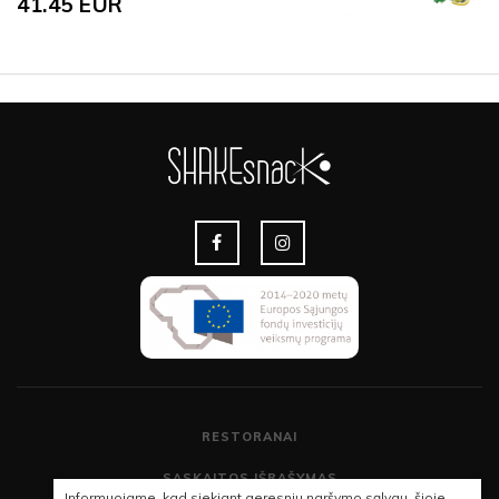
41.45
EUR
RESTORANAI
SĄSKAITOS IŠRAŠYMAS
Informuojame, kad siekiant geresnių naršymo sąlygų, šioje