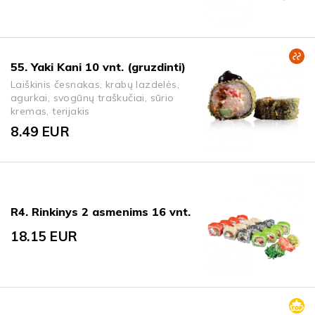
55. Yaki Kani 10 vnt. (gruzdinti)
Laiškinis česnakas, krabų lazdelės,
agurkai, svogūnų traškučiai, sūrio
kremas, terijakis
8.49
EUR
R4. Rinkinys 2 asmenims 16 vnt.
18.15
EUR