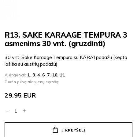
R13. SAKE KARAAGE TEMPURA 3
asmenims 30 vnt. (gruzdinti)
30 vnt. Sake Karaage Tempura su KARAI padažu (kepta
lašiša su austrių padažu)
Alergenai:
1
,
3
,
4
,
6
,
7
,
10
,
11
Žiūrėti pilną alergenų sąrašą
29.95
EUR
Į KREPŠELĮ