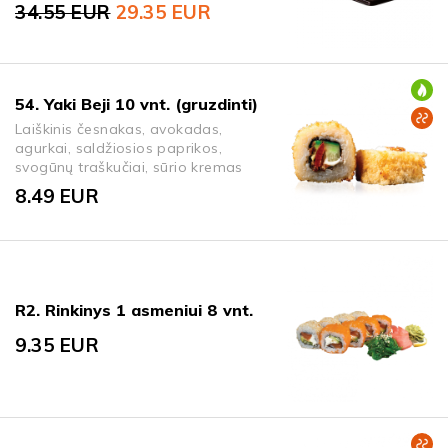
34.55
EUR
29.35
EUR
Original price was: 34.55 EUR.
Current price is: 29.35 EUR.
54. Yaki Beji 10 vnt. (gruzdinti)
Laiškinis česnakas, avokadas,
agurkai, saldžiosios paprikos,
svogūnų traškučiai, sūrio kremas
8.49
EUR
R2. Rinkinys 1 asmeniui 8 vnt.
9.35
EUR