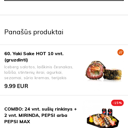
Panašūs produktai
60. Yaki Sake HOT 10 vnt.
(gruzdinti)
Iceberg salotos, laiškinis česnakas,
lašiša, stintenių ikrai, agurkai,
sezamai, sūrio kremas, terijakis
9.99
EUR
-
15
%
COMBO: 24 vnt. sušių rinkinys +
2 vnt. MIRINDA, PEPSI arba
PEPSI MAX