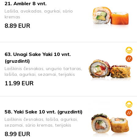
21. Ambler 8 vnt.
Lašiša, avokadas, agurkai, sūrio
kremas
8.89
EUR
63. Unagi Sake Yaki 10 vnt.
(gruzdinti)
Laiškinis česnakas, ungurio tartaras,
lašiša, agurkai, sezamai, terijakis
11.99
EUR
58. Yaki Sake 10 vnt. (gruzdinti)
Laiškinis česnakas, lašiša, agurkai,
sezamai, sūrio kremas, terijakis
8.99
EUR