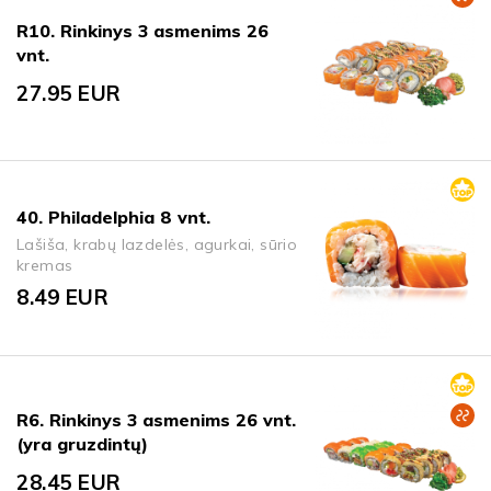
R10. Rinkinys 3 asmenims 26
vnt.
27.95
EUR
40. Philadelphia 8 vnt.
Lašiša, krabų lazdelės, agurkai, sūrio
kremas
8.49
EUR
R6. Rinkinys 3 asmenims 26 vnt.
(yra gruzdintų)
28.45
EUR